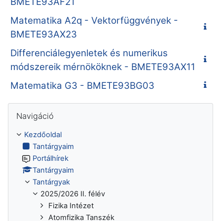
BMETE93AF21
Matematika A2q - Vektorfüggvények -
BMETE93AX23
Differenciálegyenletek és numerikus
módszereik mérnököknek - BMETE93AX11
Matematika G3 - BMETE93BG03
Navigáció kihagyása
Navigáció
Kezdőoldal
Tantárgyaim
Portálhírek
Tantárgyaim
Tantárgyak
2025/2026 II. félév
Fizika Intézet
Atomfizika Tanszék