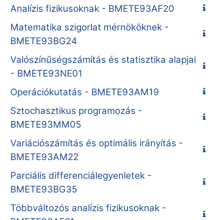
Analízis fizikusoknak - BMETE93AF20
Matematika szigorlat mérnököknek -
BMETE93BG24
Valószínűségszámítás és statisztika alapjai
- BMETE93NE01
Operációkutatás - BMETE93AM19
Sztochasztikus programozás -
BMETE93MM05
Variációszámítás és optimális irányítás -
BMETE93AM22
Parciális differenciálegyenletek -
BMETE93BG35
Többváltozós analízis fizikusoknak -