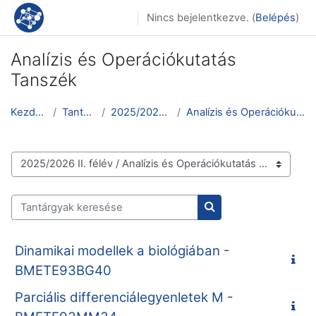
Tovább a fő tartalomhoz
Nincs bejelentkezve. (
Belépés
)
Analízis és Operációkutatás
Tanszék
Kezdőoldal
Tantárgyak
2025/2026 II. félév
Analízis és Operációkutatás Tanszék
Tantárgykategóriák
Tantárgyak keresése
Tantárgyak keresése
Dinamikai modellek a biológiában -
BMETE93BG40
Parciális differenciálegyenletek M -