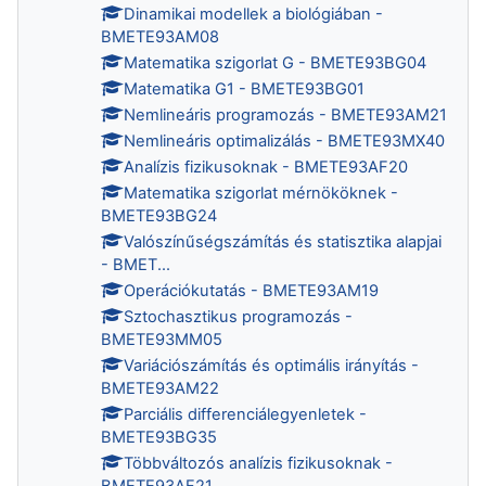
Dinamikai modellek a biológiában -
BMETE93AM08
Matematika szigorlat G - BMETE93BG04
Matematika G1 - BMETE93BG01
Nemlineáris programozás - BMETE93AM21
Nemlineáris optimalizálás - BMETE93MX40
Analízis fizikusoknak - BMETE93AF20
Matematika szigorlat mérnököknek -
BMETE93BG24
Valószínűségszámítás és statisztika alapjai
- BMET...
Operációkutatás - BMETE93AM19
Sztochasztikus programozás -
BMETE93MM05
Variációszámítás és optimális irányítás -
BMETE93AM22
Parciális differenciálegyenletek -
BMETE93BG35
Többváltozós analízis fizikusoknak -
BMETE93AF21