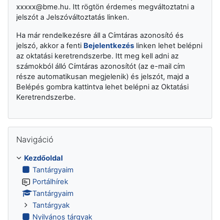
xxxxx@bme.hu. Itt rögtön érdemes megváltoztatni a
jelszót a Jelszóváltoztatás linken.
Ha már rendelkezésre áll a Címtáras azonosító és
jelszó, akkor a fenti
Bejelentkezés
linken lehet belépni
az oktatási keretrendszerbe. Itt meg kell adni az
számokból álló Címtáras azonosítót (az e-mail cím
része automatikusan megjelenik) és jelszót, majd a
Belépés gombra kattintva lehet belépni az Oktatási
Keretrendszerbe.
Navigáció kihagyása
Navigáció
Kezdőoldal
Tantárgyaim
Portálhírek
Tantárgyaim
Tantárgyak
Nyilvános tárgyak