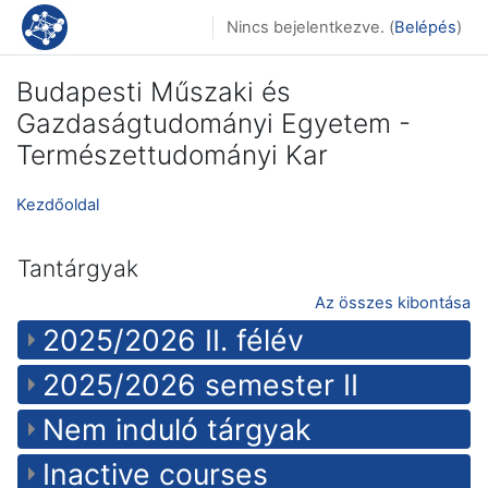
Tovább a fő tartalomhoz
Nincs bejelentkezve. (
Belépés
)
Budapesti Műszaki és
Gazdaságtudományi Egyetem -
Természettudományi Kar
Kezdőoldal
Tantárgyak
Az összes kibontása
2025/2026 II. félév
2025/2026 semester II
Nem induló tárgyak
Inactive courses