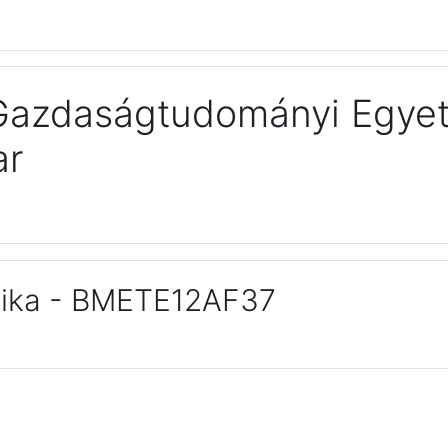
 Gazdaságtudományi Egye
ar
nika - BMETE12AF37