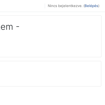
Nincs bejelentkezve. (
Belépés
)
tem -