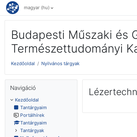
Tovább a fő tartalomhoz
magyar ‎(hu)‎
Budapesti Műszaki és
Természettudományi K
Kezdőoldal
Nyilvános tárgyak
Navigáció kihagyása
Navigáció
Lézertech
Kezdőoldal
Tantárgyaim
Portálhírek
Tantárgyaim
Tantárgyak