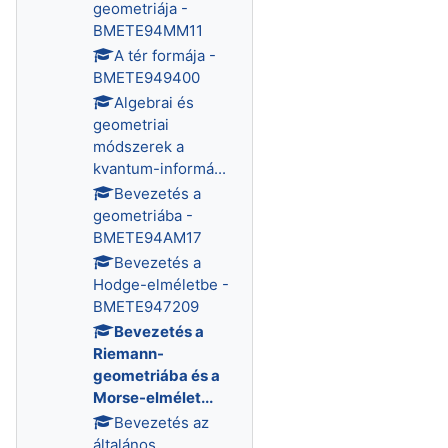
geometriája -
BMETE94MM11
A tér formája -
BMETE949400
Algebrai és
geometriai
módszerek a
kvantum-informá...
Bevezetés a
geometriába -
BMETE94AM17
Bevezetés a
Hodge-elméletbe -
BMETE947209
Bevezetés a
Riemann-
geometriába és a
Morse-elmélet...
Bevezetés az
általános