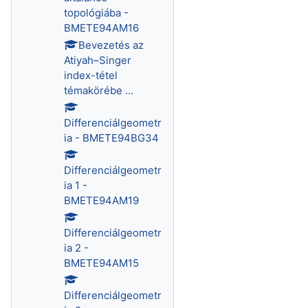
topológiába -
BMETE94AM16
Bevezetés az
Atiyah–Singer
index-tétel
témakörébe ...
Differenciálgeometr
ia - BMETE94BG34
Differenciálgeometr
ia 1 -
BMETE94AM19
Differenciálgeometr
ia 2 -
BMETE94AM15
Differenciálgeometr