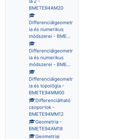
ia 2 -
BMETE94AM20
Differenciálgeometr
ia és numerikus
módszerei - BME...
Differenciálgeometr
ia és numerikus
módszerei - BME...
Differenciálgeometr
ia és topológia -
BMETE94MM00
Differenciálható
csoportok -
BMETE94MM12
Geometria -
BMETE94AM18
Geometriai