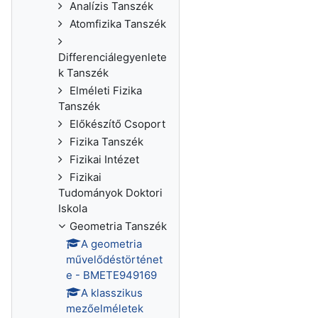
Analízis Tanszék
Atomfizika Tanszék
Differenciálegyenlete
k Tanszék
Elméleti Fizika
Tanszék
Előkészítő Csoport
Fizika Tanszék
Fizikai Intézet
Fizikai
Tudományok Doktori
Iskola
Geometria Tanszék
A geometria
művelődéstörténet
e - BMETE949169
A klasszikus
mezőelméletek