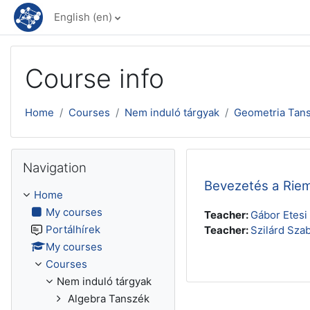
Skip to main content
English ‎(en)‎
Course info
Home
Courses
Nem induló tárgyak
Geometria Tan
Skip Navigation
Navigation
Bevezetés a Rie
Home
My courses
Teacher:
Gábor Etesi
Portálhírek
Teacher:
Szilárd Sza
My courses
Courses
Nem induló tárgyak
Algebra Tanszék